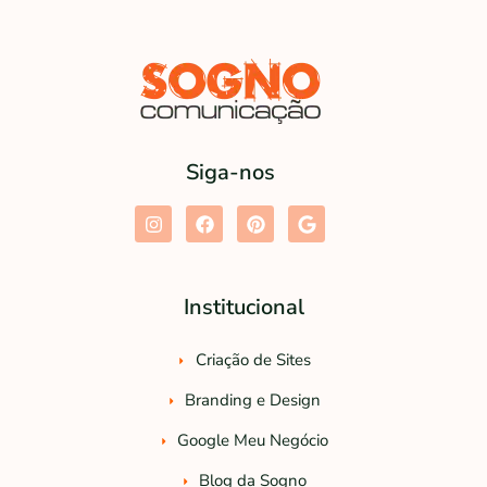
Siga-nos
I
F
P
G
n
a
i
o
s
c
n
o
t
e
t
g
a
b
e
l
Institucional
g
o
r
e
r
o
e
a
k
s
m
Criação de Sites
t
Branding e Design
Google Meu Negócio
Blog da Sogno