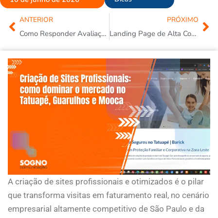
Anterior
Pr
ANTERIOR
PRÓXIMO
Como Responder Avaliações no Google: Guia Prático com Modelos de Resposta
Landing Page de Alta Conversão: o segredo para não desperdiçar dinheiro com anúncios
A criação de sites profissionais e otimizados é o pilar
que transforma visitas em faturamento real, no cenário
empresarial altamente competitivo de São Paulo e da